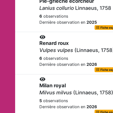
Pie-grièche écorcheur
Lanius collurio
Linnaeus, 1758
6
observations
Dernière observation en
2025
Fiche e
Renard roux
Vulpes vulpes
(Linnaeus, 1758
6
observations
Dernière observation en
2026
Fiche e
Milan royal
Milvus milvus
(Linnaeus, 1758
5
observations
Dernière observation en
2026
Fiche e