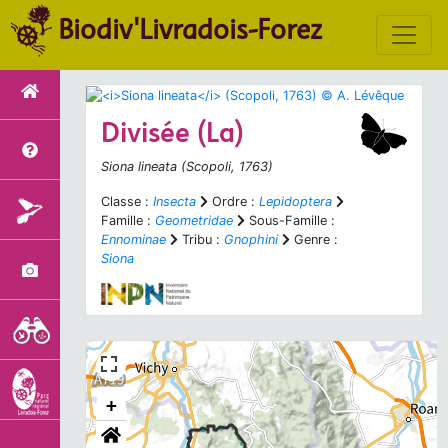
Biodiv'Livradois-Forez
Divisée (La)
Siona lineata
(Scopoli, 1763)
Classe :
Insecta
Ordre :
Lepidoptera
Famille :
Geometridae
Sous-Famille :
Ennominae
Tribu :
Gnophini
Genre :
Siona
+