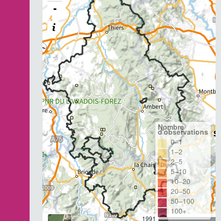
-
Nombre
d'observations
0–1
1–2
2–5
5–10
10–20
20–50
50–100
100+
1991