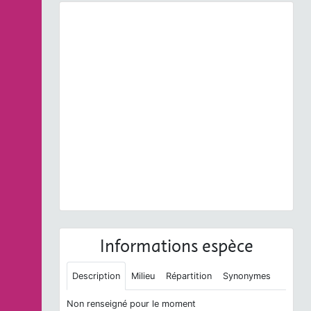
Previous
Next
Siona lineata
(Scopoli, 1763) © O. Roquinarc'h - CC
BY-NC-SA
Informations espèce
Description
Milieu
Répartition
Synonymes
Non renseigné pour le moment