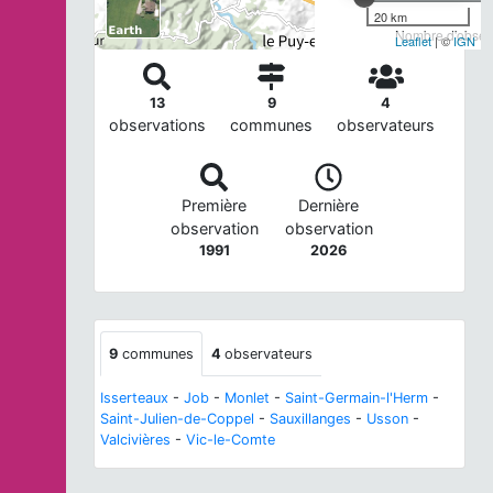
20 km
Nombre d'observ
Leaflet
| ©
IGN
13
9
4
observations
communes
observateurs
Première
Dernière
observation
observation
1991
2026
9
communes
4
observateurs
Isserteaux
-
Job
-
Monlet
-
Saint-Germain-l'Herm
-
Saint-Julien-de-Coppel
-
Sauxillanges
-
Usson
-
Valcivières
-
Vic-le-Comte