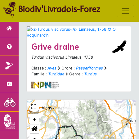
Biodiv'Livradois-Forez
Grive draine
Turdus viscivorus
Linnaeus, 1758
Classe :
Aves
Ordre :
Passeriformes
Famille :
Turdidae
Genre :
Turdus
+
-