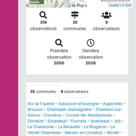
Nombre d'observa
Leaflet
| ©
IGN
316
35
9
observations
communes
observateurs
Première
Dernière
observation
observation
2000
2026
35
communes
9
observateurs
Aix-la-Fayette
-
Aubusson-d'Auvergne
-
Augerolles
-
Brousse
-
Chalmazel-Jeansagnière
-
Chambon-sur-
Dolore
-
Cistrières
-
Condat-lès-Montboissier
-
Domaize
-
Estandeuil
-
Fournols
-
Isserteaux
-
Job
-
La Chambonie
-
La Renaudie
-
Le Brugeron
-
Le
Vernet-Chaméane
-
Marsac-en-Livradois
-
Monlet
-