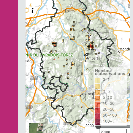
Nombre
d'observations
0–1
1–2
2–5
5–10
10–20
20–50
50–100
100+
2000
20 km