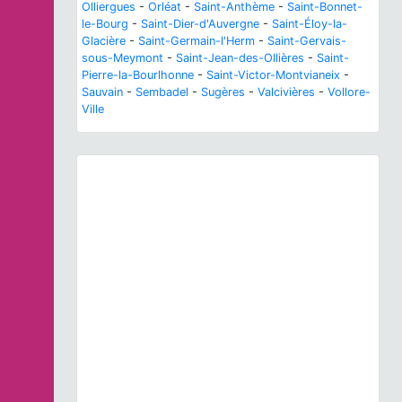
Olliergues
-
Orléat
-
Saint-Anthème
-
Saint-Bonnet-
le-Bourg
-
Saint-Dier-d'Auvergne
-
Saint-Éloy-la-
Glacière
-
Saint-Germain-l'Herm
-
Saint-Gervais-
sous-Meymont
-
Saint-Jean-des-Ollières
-
Saint-
Pierre-la-Bourlhonne
-
Saint-Victor-Montvianeix
-
Sauvain
-
Sembadel
-
Sugères
-
Valcivières
-
Vollore-
Ville
Previous
Next
Turdus viscivorus
Linnaeus, 1758 © P. Gourdain -
CC BY-NC-SA