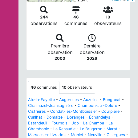
244
46
10
observations
communes
observateurs
Première
Dernière
observation
observation
2000
2026
46
communes
10
observateurs
Aix-la-Fayette
-
Augerolles
-
Auzelles
-
Bongheat
-
Chalmazel-Jeansagnière
-
Chambon-sur-Dolore
-
Cistrières
-
Condat-lès-Montboissier
-
Courpière
-
Cunlhat
-
Domaize
-
Doranges
-
Échandelys
-
Estandeuil
-
Fournols
-
Job
-
La Chamba
-
La
Chambonie
-
La Renaudie
-
Le Brugeron
-
Marat
-
Marsac-en-Livradois
-
Monlet
-
Neuville
-
Olliergues
-