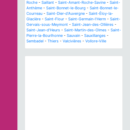
Roche
-
Saillant
-
Saint-Amant-Roche-Savine
-
Saint-
Anthème
-
Saint-Bonnet-le-Bourg
-
Saint-Bonnet-le-
Courreau
-
Saint-Dier-d'Auvergne
-
Saint-Éloy-la-
Glacière
-
Saint-Flour
-
Saint-Germain-l'Herm
-
Saint-
Gervais-sous-Meymont
-
Saint-Jean-des-Ollières
-
Saint-Jean-d'Heurs
-
Saint-Martin-des-Olmes
-
Saint-
Pierre-la-Bourlhonne
-
Sauvain
-
Sauxillanges
-
Sembadel
-
Thiers
-
Valcivières
-
Vollore-Ville
Previous
Next
Corvus corax
Linnaeus, 1758 © A. Horellou - CC