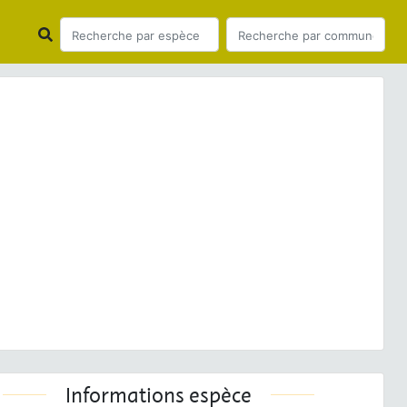
ious
Next
utra
(Linnaeus, 1758) © Franck MERLIER - CC BY-NC-
SA
Informations espèce