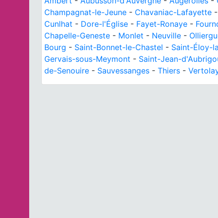
Ambert
-
Aubusson-d'Auvergne
-
Augerolles
-
Champagnat-le-Jeune
-
Chavaniac-Lafayette
Cunlhat
-
Dore-l'Église
-
Fayet-Ronaye
-
Fourn
Chapelle-Geneste
-
Monlet
-
Neuville
-
Ollierg
Bourg
-
Saint-Bonnet-le-Chastel
-
Saint-Éloy-l
Gervais-sous-Meymont
-
Saint-Jean-d'Aubrigo
de-Senouire
-
Sauvessanges
-
Thiers
-
Vertola