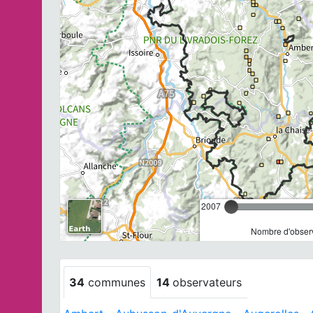
2007
Nombre d'observ
34
communes
14
observateurs