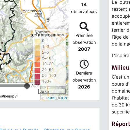
La loutr
14
restent 
observateurs
accouple
entièrem
terrier 
Nombre
d'observations
Première
l’âge de
0–1
observation
de la na
1–2
2007
2–5
L’espéra
5–10
10–20
Milieu
20–50
Dernière
50–100
C’est u
observation
100+
cours d'
2026
2026
domaine 
20 km
ation(s): 74
l’habita
Leaflet
| ©
IGN
de 30 km
superfic
Répart