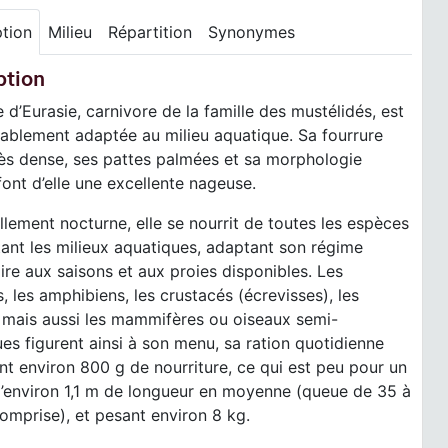
ption
Milieu
Répartition
Synonymes
ption
e d’Eurasie, carnivore de la famille des mustélidés, est
ablement adaptée au milieu aquatique. Sa fourrure
rès dense, ses pattes palmées et sa morphologie
font d’elle une excellente nageuse.
llement nocturne, elle se nourrit de toutes les espèces
ant les milieux aquatiques, adaptant son régime
ire aux saisons et aux proies disponibles. Les
, les amphibiens, les crustacés (écrevisses), les
, mais aussi les mammifères ou oiseaux semi-
es figurent ainsi à son menu, sa ration quotidienne
nt environ 800 g de nourriture, ce qui est peu pour un
d’environ 1,1 m de longueur en moyenne (queue de 35 à
mprise), et pesant environ 8 kg.