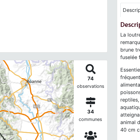
Descri
Descri
La loutr
remarqu
brune t
fuselée 
Essentie
fréquent
74
alimenta
observations
poissons
reptiles
aquatiqu
34
atteigna
communes
animal 
40 cm co