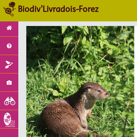
Biodiv'Livradois-Forez