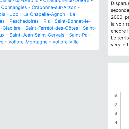
Celles-sur-Durolle
-
Chambon-sur-Dolore
-
Disparue
-
Connangles
-
Craponne-sur-Arzon
-
seconde 
ols
-
Job
-
La Chapelle-Agnon
-
La
2000, pr
ues
-
Peschadoires
-
Ris
-
Saint-Bonnet-le-
la voir 
a-Glacière
-
Saint-Ferréol-des-Côtes
-
Saint-
encore l
ux
-
Saint-Jean-Saint-Gervais
-
Saint-Pal-
Le terri
ye
-
Vollore-Montagne
-
Vollore-Ville
vers le f