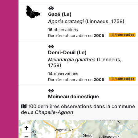
Gazé (Le)
Aporia crataegi
(Linnaeus, 1758)
16
observations
Fiche espèce
Dernière observation en
2005
Demi-Deuil (Le)
Melanargia galathea
(Linnaeus,
1758)
14
observations
Fiche espèce
Dernière observation en
2005
Moineau domestique
Passer domesticus
(Linnaeus, 1758)
100 dernières observations dans la commune
de
La Chapelle-Agnon
13
observations
Fiche espèce
Dernière observation en
2020
+
Sittelle torchepot
−