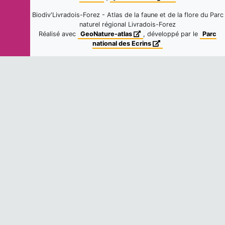
12
observations
Biodiv'Livradois-Forez - Atlas de la faune et de la flore du Parc
Fiche espèce
Dernière observation en
2005
naturel régional Livradois-Forez
Réalisé avec
GeoNature-atlas
, développé par le
Parc
national des Ecrins
Mésange nonnette
Poecile palustris
(Linnaeus, 1758)
11
observations
Fiche espèce
Dernière observation en
2020
Fadet commun (Le)
Coenonympha pamphilus
(Linnaeus,
1758)
10
observations
Fiche espèce
Dernière observation en
2006
Hérisson d'Europe
Erinaceus europaeus
Linnaeus, 1758
10
observations
Fiche espèce
Dernière observation en
2021