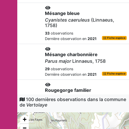
Mésange bleue
Cyanistes caeruleus
(Linnaeus,
1758)
33
observations
Fiche espèce
Dernière observation en
2021
Mésange charbonnière
Parus major
Linnaeus, 1758
29
observations
Fiche espèce
Dernière observation en
2021
Rougegorge familier
Erithacus rubecula
(Linnaeus, 1758)
100 dernières observations dans la commune
de
Vertolaye
24
observations
Fiche espèce
Dernière observation en
2019
+
Geai des chênes
−