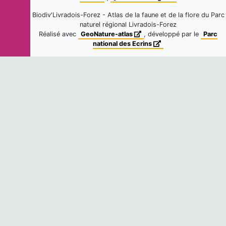
Biodiv'Livradois-Forez - Atlas de la faune et de la flore du Parc
Pie bavarde
naturel régional Livradois-Forez
Pica pica
(Linnaeus, 1758)
Réalisé avec
GeoNature-atlas
, développé par le
Parc
national des Ecrins
9
observations
Fiche espèce
Dernière observation en
2019
Verdier d'Europe
Chloris chloris
(Linnaeus, 1758)
5
observations
Fiche espèce
Dernière observation en
2019
Pinson des arbres
Fringilla coelebs
Linnaeus, 1758
4
observations
Fiche espèce
Dernière observation en
2019
Pie-grièche écorcheur
Lanius collurio
Linnaeus, 1758