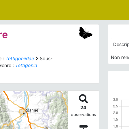
re
Descri
Non ren
e :
Tettigoniidae
Sous-
enre :
Tettigonia
24
observations