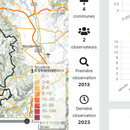
4
communes
2
observateurs
Nombre
d'observations
Première
0–1
observation
1–2
2013
2–5
5–10
10–20
20–50
Dernière
50–100
observation
100+
2026
2023
20 km