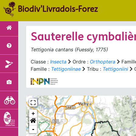
Biodiv'Livradois-Forez
Sauterelle cymbaliè
Tettigonia cantans
(Fuessly, 1775)
Classe :
Insecta
Ordre :
Orthoptera
Famill
Famille :
Tettigoniinae
Tribu :
Tettigoniini
G
+
-