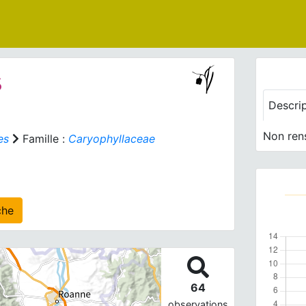
s
Descri
Non ren
es
Famille :
Caryophyllaceae
 agrégé(s) sur cette fiche
64
observations