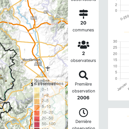
20
communes
2
observateurs
Nombre
d'observations
Première
0–1
observation
1–2
2006
2–5
5–10
10–20
20–50
Dernière
50–100
observation