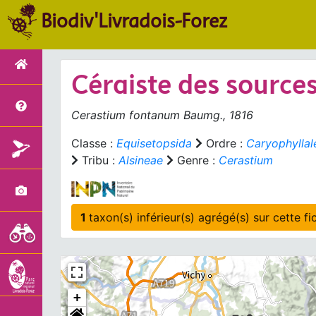
Biodiv'Livradois-Forez
Céraiste des source
Cerastium fontanum
Baumg., 1816
Classe :
Equisetopsida
Ordre :
Caryophyllal
Tribu :
Alsineae
Genre :
Cerastium
1
taxon(s) inférieur(s)
+