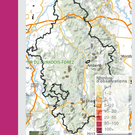
-
Nombre
d'observations
0–1
1–2
2–5
5–10
10–20
20–50
50–100
100+
2013