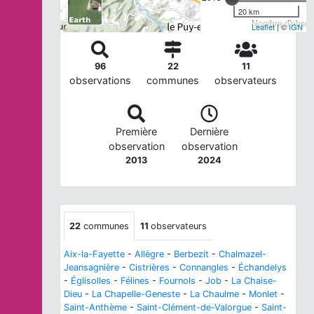
20 km
Nombre d'observ
Leaflet
| ©
IGN
96
22
11
observations
communes
observateurs
Première
Dernière
observation
observation
2013
2024
22
communes
11
observateurs
Aix-la-Fayette
-
Allègre
-
Berbezit
-
Chalmazel-
Jeansagnière
-
Cistrières
-
Connangles
-
Échandelys
-
Églisolles
-
Félines
-
Fournols
-
Job
-
La Chaise-
Dieu
-
La Chapelle-Geneste
-
La Chaulme
-
Monlet
-
Saint-Anthème
-
Saint-Clément-de-Valorgue
-
Saint-