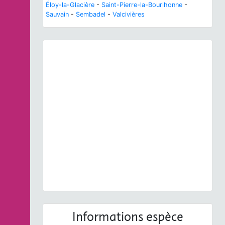
Éloy-la-Glacière
-
Saint-Pierre-la-Bourlhonne
-
Sauvain
-
Sembadel
-
Valcivières
Previous
Next
Gentiana pneumonanthe
L., 1753 © S. Filoche - CC
BY-NC-SA
Informations espèce