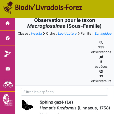
Biodiv'Livradois-Forez
Observation pour le taxon
Macroglossinae
(Sous-Famille)
Classe :
Insecta
Ordre :
Lepidoptera
Famille :
Sphingidae
239
observations
5
espèces
13
observateurs
Sphinx gazé (Le)
Hemaris fuciformis
(Linnaeus, 1758)