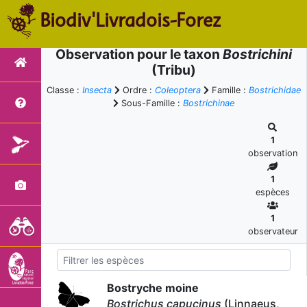
Biodiv'Livradois-Forez
Observation pour le taxon
Bostrichini
(Tribu)
Classe :
Insecta
Ordre :
Coleoptera
Famille :
Bostrichidae
Sous-Famille :
Bostrichinae
1
observation
1
espèces
1
observateur
Bostryche moine
Bostrichus capucinus
(Linnaeus,