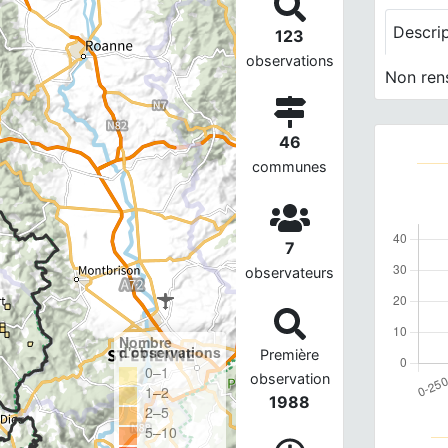
Descri
123
observations
Non ren
46
communes
7
observateurs
Nombre
d'observations
Première
0–1
observation
1–2
1988
2–5
5–10