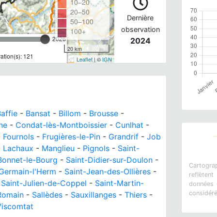
10–20
20–50
Dernière
50–100
observation
100+
2026
2024
20 km
tion(s): 121
Leaflet
| ©
IGN
affie
-
Bansat
-
Billom
-
Brousse
-
ne
-
Condat-lès-Montboissier
-
Cunlhat
-
-
Fournols
-
Frugières-le-Pin
-
Grandrif
-
Job
-
Lachaux
-
Manglieu
-
Pignols
-
Saint-
Bonnet-le-Bourg
-
Saint-Didier-sur-Doulon
-
Cartograp
-Germain-l'Herm
-
Saint-Jean-des-Ollières
-
reflètent
-
Saint-Julien-de-Coppel
-
Saint-Martin-
données e
considér
Romain
-
Sallèdes
-
Sauxillanges
-
Thiers
-
Viscomtat