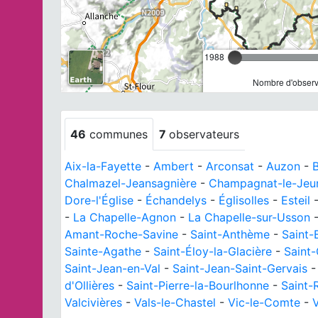
1988
Nombre d'observa
46
communes
7
observateurs
Aix-la-Fayette
-
Ambert
-
Arconsat
-
Auzon
-
B
Chalmazel-Jeansagnière
-
Champagnat-le-Jeu
Dore-l'Église
-
Échandelys
-
Églisolles
-
Esteil
-
La Chapelle-Agnon
-
La Chapelle-sur-Usson
Amant-Roche-Savine
-
Saint-Anthème
-
Saint-
Sainte-Agathe
-
Saint-Éloy-la-Glacière
-
Saint
Saint-Jean-en-Val
-
Saint-Jean-Saint-Gervais
d'Ollières
-
Saint-Pierre-la-Bourlhonne
-
Saint-
Valcivières
-
Vals-le-Chastel
-
Vic-le-Comte
-