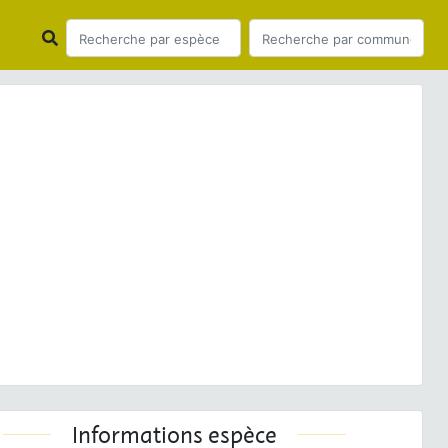
ious
Next
ena filipendulae
(Linnaeus, 1758) © E. SANSAULT -
ANEPE Caudalis - CC BY-NC-SA
Informations espèce