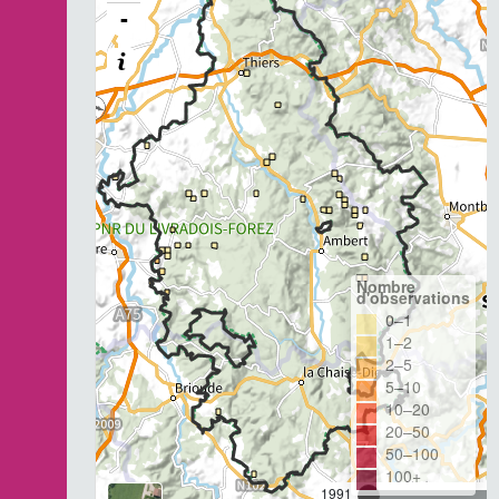
-
Nombre
d'observations
0–1
1–2
2–5
5–10
10–20
20–50
50–100
100+
1991