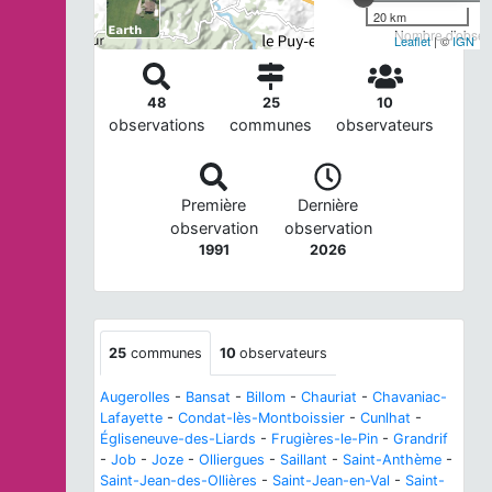
20 km
Nombre d'observ
Leaflet
| ©
IGN
48
25
10
observations
communes
observateurs
Première
Dernière
observation
observation
1991
2026
25
communes
10
observateurs
Augerolles
-
Bansat
-
Billom
-
Chauriat
-
Chavaniac-
Lafayette
-
Condat-lès-Montboissier
-
Cunlhat
-
Égliseneuve-des-Liards
-
Frugières-le-Pin
-
Grandrif
-
Job
-
Joze
-
Olliergues
-
Saillant
-
Saint-Anthème
-
Saint-Jean-des-Ollières
-
Saint-Jean-en-Val
-
Saint-