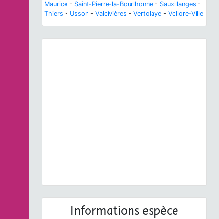
Maurice
-
Saint-Pierre-la-Bourlhonne
-
Sauxillanges
-
Thiers
-
Usson
-
Valcivières
-
Vertolaye
-
Vollore-Ville
Previous
Next
Papilio machaon
Linnaeus, 1758 © P. Chatard - CC
BY-NC-SA
Informations espèce