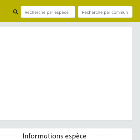
ious
Next
a cirlus
Linnaeus, 1758 © O. Roquinarc'h - CC BY-NC-
SA
Informations espèce