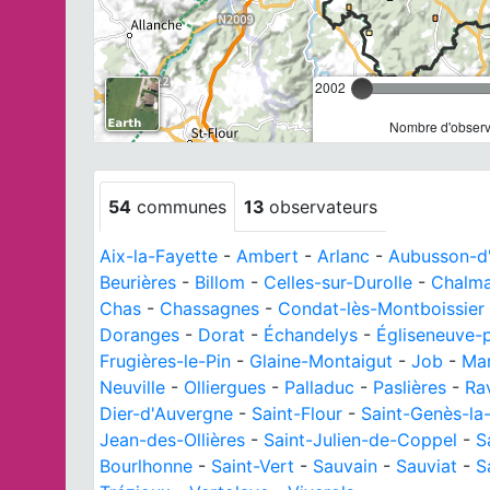
2002
Nombre d'observa
54
communes
13
observateurs
Aix-la-Fayette
-
Ambert
-
Arlanc
-
Aubusson-d
Beurières
-
Billom
-
Celles-sur-Durolle
-
Chalma
Chas
-
Chassagnes
-
Condat-lès-Montboissier
Doranges
-
Dorat
-
Échandelys
-
Égliseneuve-p
Frugières-le-Pin
-
Glaine-Montaigut
-
Job
-
Mar
Neuville
-
Olliergues
-
Palladuc
-
Paslières
-
Ra
Dier-d'Auvergne
-
Saint-Flour
-
Saint-Genès-la
Jean-des-Ollières
-
Saint-Julien-de-Coppel
-
S
Bourlhonne
-
Saint-Vert
-
Sauvain
-
Sauviat
-
S