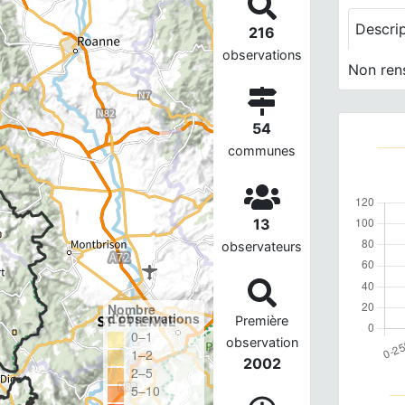
Descri
216
observations
Non ren
54
communes
13
observateurs
Nombre
d'observations
Première
0–1
observation
1–2
2002
2–5
5–10