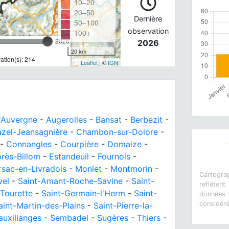
10–20
20–50
Dernière
50–100
observation
100+
2026
2026
20 km
tion(s): 214
Leaflet
| ©
IGN
'Auvergne
-
Augerolles
-
Bansat
-
Berbezit
-
zel-Jeansagnière
-
Chambon-sur-Dolore
-
-
Connangles
-
Courpière
-
Domaize
-
rès-Billom
-
Estandeuil
-
Fournols
-
sac-en-Livradois
-
Monlet
-
Montmorin
-
Cartograp
vel
-
Saint-Amant-Roche-Savine
-
Saint-
reflètent
-Tourette
-
Saint-Germain-l'Herm
-
Saint-
données e
considér
aint-Martin-des-Plains
-
Saint-Pierre-la-
auxillanges
-
Sembadel
-
Sugères
-
Thiers
-