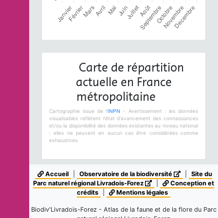
Carte de répartition
actuelle en France
métropolitaine
Cartographie issue de l'
INPN
- Avertissement : les données
visualisables reflètent l'état d'avancement des connaissances
et/ou la disponibilité des données existantes au niveau national
: elles ne peuvent en aucun cas être considérées comme
exhaustives.
Accueil
|
Observatoire de la biodiversité
|
Site du
Parc naturel régional Livradois-Forez
|
Conception et
crédits
|
Mentions légales
Biodiv'Livradois-Forez - Atlas de la faune et de la flore du Parc