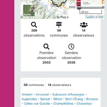
100+
2002
20 km
Nombre d'observa
Leaflet
| ©
IGN
269
59
14
observations
communes
observateurs
Première
Dernière
observation
observation
2002
2026
59
communes
14
observateurs
Ambert
-
Arconsat
-
Aubusson-d'Auvergne
-
Augerolles
-
Bansat
-
Billom
-
Bort-l'Étang
-
Brousse
-
Celles-sur-Durolle
-
Champétières
-
Chavaniac-