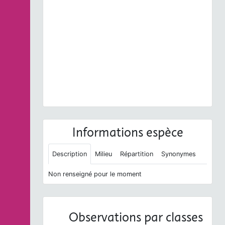
Previous
Next
Picus viridis
Linnaeus, 1758 © J.P. Siblet - CC BY-
NC-SA
Informations espèce
Description
Milieu
Répartition
Synonymes
Non renseigné pour le moment
Observations par classes