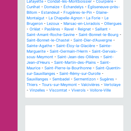
Lafayette
-
Condat-lès-Montboissier
-
Courpière
-
Cunlhat
-
Domaize
-
Échandelys
-
Égliseneuve-près-
Billom
-
Estandeuil
-
Frugières-le-Pin
-
Glaine-
Montaigut
-
La Chapelle-Agnon
-
La Forie
-
Le
Brugeron
-
Lezoux
-
Marsac-en-Livradois
-
Olliergues
-
Orléat
-
Paslières
-
Ravel
-
Reignat
-
Saillant
-
Saint-Amant-Roche-Savine
-
Saint-Bonnet-le-Bourg
-
Saint-Bonnet-le-Chastel
-
Saint-Dier-d'Auvergne
-
Sainte-Agathe
-
Saint-Éloy-la-Glacière
-
Sainte-
Marguerite
-
Saint-Germain-l'Herm
-
Saint-Gervais-
sous-Meymont
-
Saint-Jean-des-Ollières
-
Saint-
Jean-d'Heurs
-
Saint-Martin-des-Plains
-
Saint-
Maurice
-
Saint-Pierre-la-Bourlhonne
-
Saint-Quentin-
sur-Sauxillanges
-
Saint-Rémy-sur-Durolle
-
Sauxillanges
-
Sembadel
-
Sermentizon
-
Sugères
-
Thiers
-
Tours-sur-Meymont
-
Valcivières
-
Vertolaye
-
Vinzelles
-
Viscomtat
-
Viverols
-
Vollore-Ville