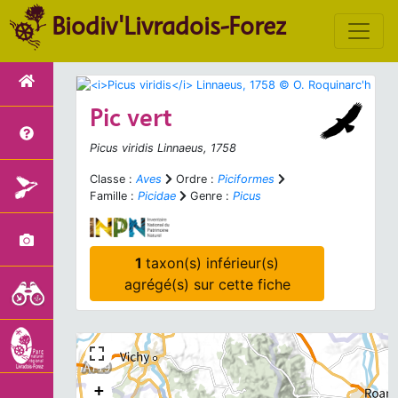
Biodiv'Livradois-Forez
Pic vert
Picus viridis
Linnaeus, 1758
Classe :
Aves
Ordre :
Piciformes
Famille :
Picidae
Genre :
Picus
1
taxon(s) inférieur(s)
agrégé(s) sur cette fiche
+