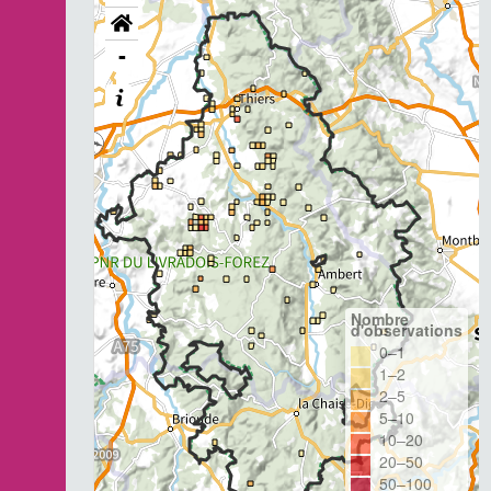
-
Nombre
d'observations
0–1
1–2
2–5
5–10
10–20
20–50
50–100