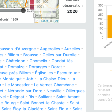
50–100
observation
100+
2026
2026
20 km
tion(s): 1269
Leaflet
| ©
IGN
busson-d'Auvergne
-
Augerolles
-
Auzelles
-
es
-
Billom
-
Brousse
-
Celles-sur-Durolle
-
e
-
Châteldon
-
Chomelix
-
Condat-lès-
at
-
Domaize
-
Doranges
-
Dorat
-
euve-près-Billom
-
Églisolles
-
Escoutoux
-
e-Montaigut
-
Job
-
La Chaise-Dieu
-
La
n
-
Le Monestier
-
Le Vernet-Chaméane
-
Cartograp
et
-
Néronde-sur-Dore
-
Neuville
-
Olliergues
reflètent
données e
vel
-
Reignat
-
Ris
-
Saillant
-
Saint-Amant-
considér
le-Bourg
-
Saint-Bonnet-le-Chastel
-
Saint-
-
Saint-Éloy-la-Glacière
-
Saint-Flour
-
Saint-