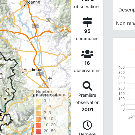
observations
Descri
Non ren
95
communes
16
observateurs
Nombre
d'observations
Première
0–1
observation
1–2
2001
2–5
5–10
10–20
20–50
Dernière