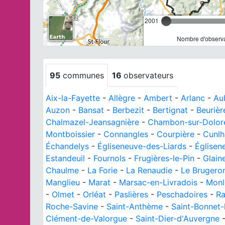
2001
Nombre d'observa
95
communes
16
observateurs
Aix-la-Fayette
-
Allègre
-
Ambert
-
Arlanc
-
Au
Auzon
-
Bansat
-
Berbezit
-
Bertignat
-
Beurièr
Chalmazel-Jeansagnière
-
Chambon-sur-Dolor
Montboissier
-
Connangles
-
Courpière
-
Cunlh
Échandelys
-
Égliseneuve-des-Liards
-
Églisen
Estandeuil
-
Fournols
-
Frugières-le-Pin
-
Glain
Chaulme
-
La Forie
-
La Renaudie
-
Le Brugero
Manglieu
-
Marat
-
Marsac-en-Livradois
-
Monl
-
Olmet
-
Orléat
-
Paslières
-
Peschadoires
-
Ra
Roche-Savine
-
Saint-Anthème
-
Saint-Bonnet-
Clément-de-Valorgue
-
Saint-Dier-d'Auvergne