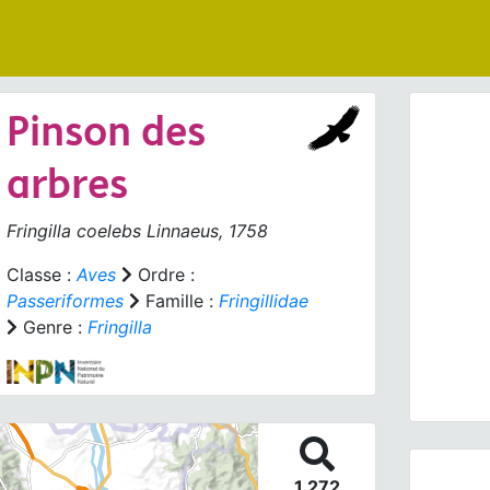
Pinson des
arbres
Fringilla coelebs
Linnaeus, 1758
Prev
Classe :
Aves
Ordre :
Passeriformes
Famille :
Fringillidae
Genre :
Fringilla
Fringil
1 272