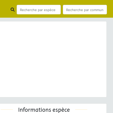
ious
Next
la coelebs
Linnaeus, 1758 © P. Gourdain - CC BY-NC-
SA
Informations espèce