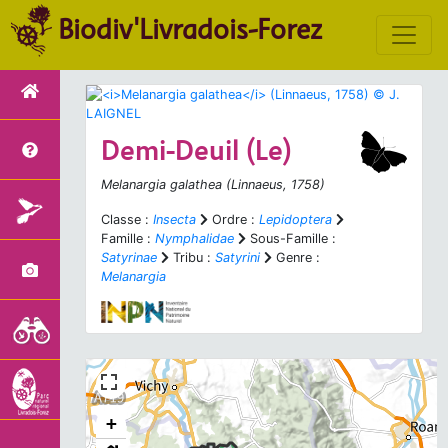
Biodiv'Livradois-Forez
Demi-Deuil (Le)
Melanargia galathea
(Linnaeus, 1758)
Classe :
Insecta
Ordre :
Lepidoptera
Famille :
Nymphalidae
Sous-Famille :
Satyrinae
Tribu :
Satyrini
Genre :
Melanargia
+