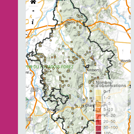
-
Nombre
d'observations
0–1
1–2
2–5
5–10
10–20
20–50
50–100
100+