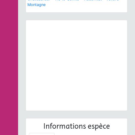
Montagne
Previous
Next
Melanargia galathea
(Linnaeus, 1758) © S. Richaud
- CC BY-NC-SA
Informations espèce