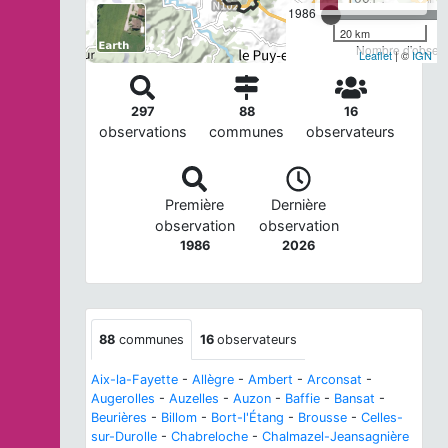
1986
20 km
Nombre d'observa
Leaflet
| ©
IGN
297
88
16
observations
communes
observateurs
Première
Dernière
observation
observation
1986
2026
88
communes
16
observateurs
Aix-la-Fayette
-
Allègre
-
Ambert
-
Arconsat
-
Augerolles
-
Auzelles
-
Auzon
-
Baffie
-
Bansat
-
Beurières
-
Billom
-
Bort-l'Étang
-
Brousse
-
Celles-
sur-Durolle
-
Chabreloche
-
Chalmazel-Jeansagnière