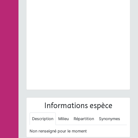
Previous
Next
Erinaceus europaeus
Linnaeus, 1758 © A.
Lacoeuilhe - CC BY-NC-SA
Informations espèce
Description
Milieu
Répartition
Synonymes
Non renseigné pour le moment