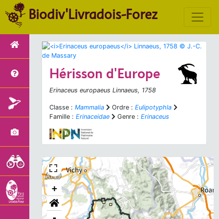
Biodiv'Livradois-Forez
Hérisson d'Europe
Erinaceus europaeus
Linnaeus, 1758
Classe :
Mammalia
Ordre :
Eulipotyphla
Famille :
Erinaceidae
Genre :
Erinaceus
+
-