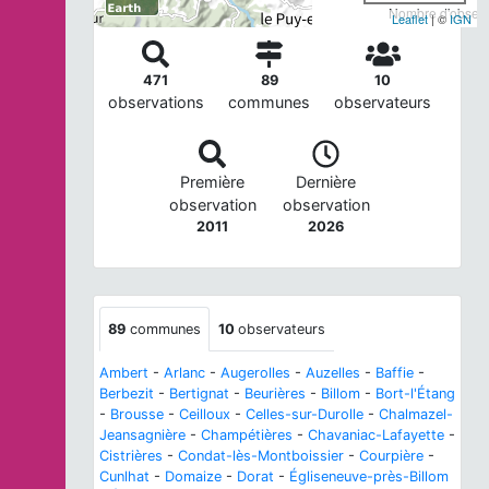
Nombre d'observa
Leaflet
| ©
IGN
471
89
10
observations
communes
observateurs
Première
Dernière
observation
observation
2011
2026
89
communes
10
observateurs
Ambert
-
Arlanc
-
Augerolles
-
Auzelles
-
Baffie
-
Berbezit
-
Bertignat
-
Beurières
-
Billom
-
Bort-l'Étang
-
Brousse
-
Ceilloux
-
Celles-sur-Durolle
-
Chalmazel-
Jeansagnière
-
Champétières
-
Chavaniac-Lafayette
-
Cistrières
-
Condat-lès-Montboissier
-
Courpière
-
Cunlhat
-
Domaize
-
Dorat
-
Égliseneuve-près-Billom