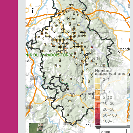
Nombre
d'observations
0–1
1–2
2–5
5–10
10–20
20–50
50–100
100+
2011
20 km