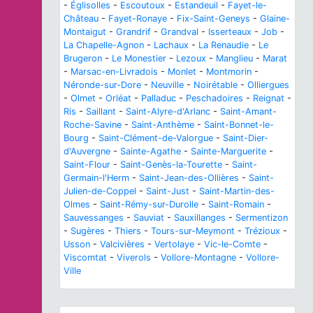
-
Églisolles
-
Escoutoux
-
Estandeuil
-
Fayet-le-
Château
-
Fayet-Ronaye
-
Fix-Saint-Geneys
-
Glaine-
Montaigut
-
Grandrif
-
Grandval
-
Isserteaux
-
Job
-
La Chapelle-Agnon
-
Lachaux
-
La Renaudie
-
Le
Brugeron
-
Le Monestier
-
Lezoux
-
Manglieu
-
Marat
-
Marsac-en-Livradois
-
Monlet
-
Montmorin
-
Néronde-sur-Dore
-
Neuville
-
Noirétable
-
Olliergues
-
Olmet
-
Orléat
-
Palladuc
-
Peschadoires
-
Reignat
-
Ris
-
Saillant
-
Saint-Alyre-d'Arlanc
-
Saint-Amant-
Roche-Savine
-
Saint-Anthème
-
Saint-Bonnet-le-
Bourg
-
Saint-Clément-de-Valorgue
-
Saint-Dier-
d'Auvergne
-
Sainte-Agathe
-
Sainte-Marguerite
-
Saint-Flour
-
Saint-Genès-la-Tourette
-
Saint-
Germain-l'Herm
-
Saint-Jean-des-Ollières
-
Saint-
Julien-de-Coppel
-
Saint-Just
-
Saint-Martin-des-
Olmes
-
Saint-Rémy-sur-Durolle
-
Saint-Romain
-
Sauvessanges
-
Sauviat
-
Sauxillanges
-
Sermentizon
-
Sugères
-
Thiers
-
Tours-sur-Meymont
-
Trézioux
-
Usson
-
Valcivières
-
Vertolaye
-
Vic-le-Comte
-
Viscomtat
-
Viverols
-
Vollore-Montagne
-
Vollore-
Ville