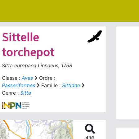
Sittelle
torchepot
Sitta europaea
Linnaeus, 1758
Prev
Classe :
Aves
Ordre :
Passeriformes
Famille :
Sittidae
Genre :
Sitta
Sitta e
410