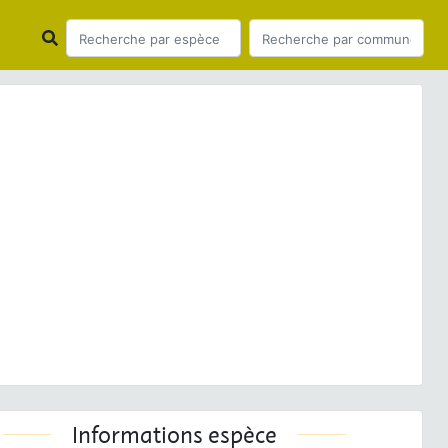
ious
Next
uropaea
Linnaeus, 1758 © Benjamin GUICHARD/Agence
Française pour la Biodiversité - CC BY-NC-SA
Informations espèce