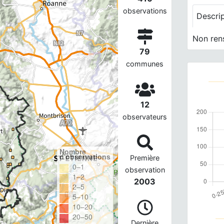
observations
Descri
Non ren
79
communes
12
observateurs
Nombre
d'observations
Première
0–1
observation
1–2
2003
2–5
5–10
10–20
20–50
Dernière