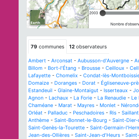
2003
Nombre d'observa
79
communes
12
observateurs
Ambert
-
Arconsat
-
Aubusson-d'Auvergne
-
A
Billom
-
Bort-l'Étang
-
Brousse
-
Ceilloux
-
Cel
Lafayette
-
Chomelix
-
Condat-lès-Montboissi
Domaize
-
Doranges
-
Dorat
-
Égliseneuve-prè
Estandeuil
-
Glaine-Montaigut
-
Isserteaux
-
J
Agnon
-
Lachaux
-
La Forie
-
La Renaudie
-
Le
Chaméane
-
Marat
-
Mayres
-
Monlet
-
Nérond
Orléat
-
Palladuc
-
Peschadoires
-
Ris
-
Saillant
Anthème
-
Saint-Bonnet-le-Bourg
-
Saint-Dier
Saint-Genès-la-Tourette
-
Saint-Germain-l'Her
Jean-des-Ollières
-
Saint-Jean-d'Heurs
-
Saint