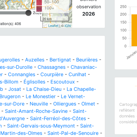
50–100
observation
100+
2026
2026
20 km
tion(s): 406
Leaflet
| ©
IGN
ugerolles
-
Auzelles
-
Bertignat
-
Beurières
-
les-sur-Durolle
-
Chassagnes
-
Chavaniac-
er
-
Connangles
-
Courpière
-
Cunlhat
-
s-Billom
-
Églisolles
-
Escoutoux
-
ob
-
Josat
-
La Chaise-Dieu
-
La Chapelle-
 Brugeron
-
Le Monestier
-
Le Vernet-
e-sur-Dore
-
Neuville
-
Olliergues
-
Olmet
-
Cartograp
-
Saint-Amant-Roche-Savine
-
Saint-
reflètent
données e
-d'Auvergne
-
Saint-Ferréol-des-Côtes
-
considér
m
-
Saint-Gervais-sous-Meymont
-
Saint-
-Martin-des-Olmes
-
Saint-Pal-de-Senouire
-